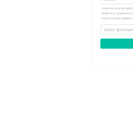
- hasło nie może być pod
- hasło musi zawierać co
- hasło nie może składać si
Hasło (ponownie