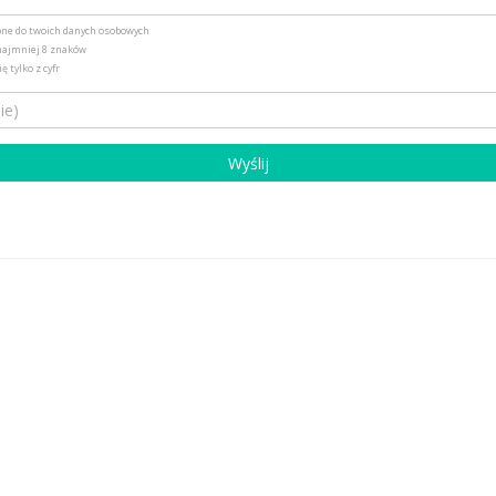
obne do twoich danych osobowych
 najmniej 8 znaków
ę tylko z cyfr
)
Wyślij